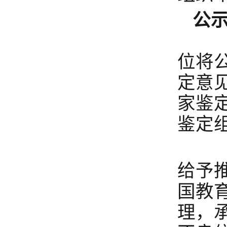
公
课
位将
定意
家鉴
鉴定
鉴
给予
国教
理，