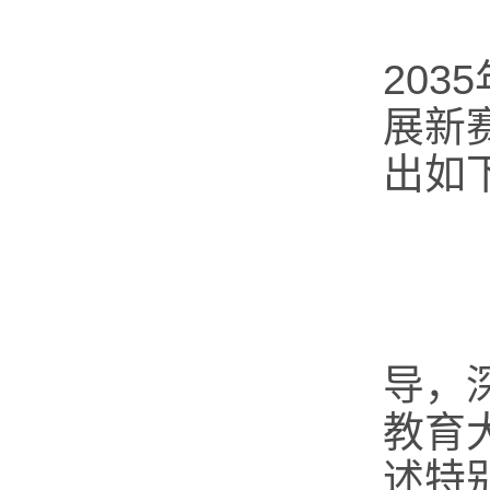
为
20
展新
出如
坚
导，
教育
述特