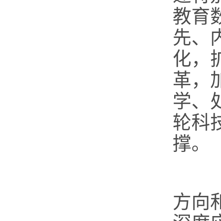
教育
先、
化，
革，
学、
轮科
撑。
工
方向